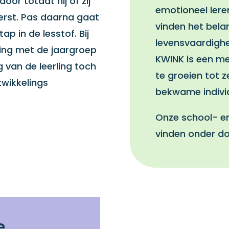
door totdat hij of zij
emotioneel leren
erst. Pas daarna gaat
vinden het belan
ap in de lesstof. Bij
levensvaardighe
iting met de jaargroep
KWINK is een me
 van de leerling toch
te groeien tot z
twikkelings
bekwame indivi
Onze school- en
vinden onder d
e