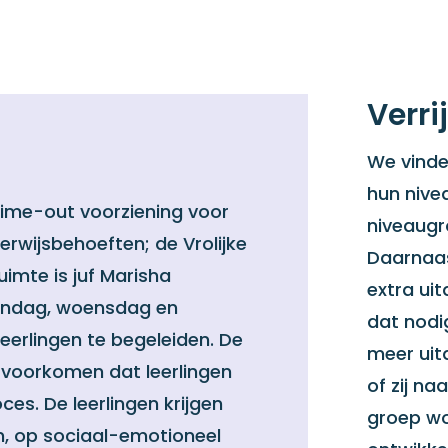
Verri
We vinden
hun nivea
ime-out voorziening voor
niveaugro
erwijsbehoeften; de Vrolijke
Daarnaas
uimte is juf Marisha
extra uit
andag, woensdag en
dat nodi
erlingen te begeleiden. De
meer uit
 voorkomen dat leerlingen
of zij na
ces. De leerlingen krijgen
groep wo
n, op sociaal-emotioneel