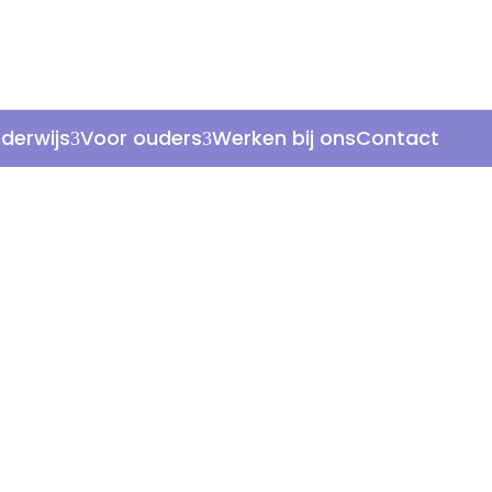
derwijs
Voor ouders
Werken bij ons
Contact
onderwijs
ijk dat alle leerlingen de mogelijkheid hebben om 
liere lessen ook andere manieren en vormen aan
eerlingen te benutten.