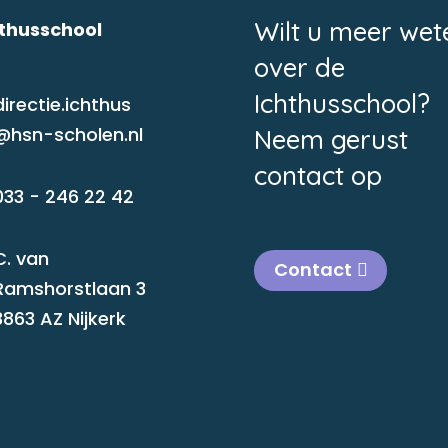
Wilt u meer wet
hthusschool
over de
Ichthusschool?
directie.ichthus
@hsn-scholen.nl
Neem gerust
contact op
033 - 246 22 42
C. van
Contact
Ramshorstlaan 3
3863 AZ Nijkerk