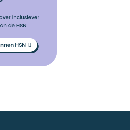
over inclusiever
van de HSN.
binnen HSN
